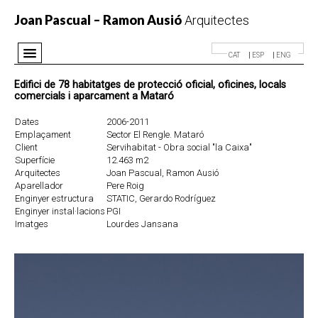
Joan Pascual – Ramon Ausió
Arquitectes
CAT
ESP
ENG
Despatx
Edifici de 78 habitatges de protecció oficial, oficines, locals
comercials i aparcament a Mataró
Projectes
Dates
2006-2011
Premis
Emplaçament
Sector El Rengle. Mataró
Notícies
Client
Servihabitat - Obra social "la Caixa"
Superfície
12.463 m2
Contacte
Arquitectes
Joan Pascual, Ramon Ausió
Aparellador
Pere Roig
Enginyer estructura
STATIC, Gerardo Rodríguez
Enginyer instal·lacions
PGI
Imatges
Lourdes Jansana