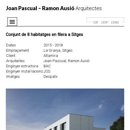
Joan Pascual – Ramon Ausió
Arquitectes
CAT
ESP
ENG
Despatx
Conjunt de 8 habitatges en filera a Sitges
Projectes
Dates
2015 - 2018
Premis
Emplaçament
La Granja, Sitges
Client
Altamira
Notícies
Arquitectes
Joan Pascual, Ramon Ausió
Enginyer estructura
BAC
Contacte
Enginyer instal·lacions
JSS
Imatges
Despatx