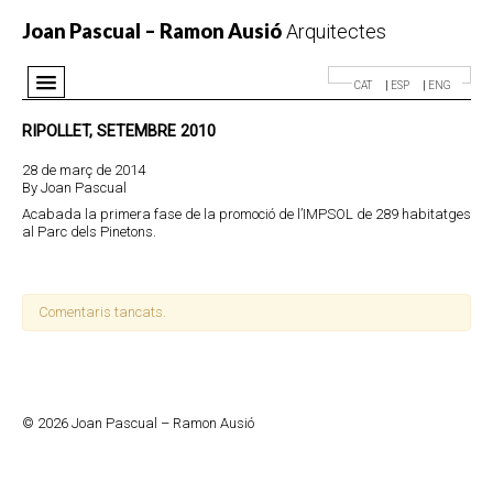
Joan Pascual – Ramon Ausió
Arquitectes
CAT
ESP
ENG
Despatx
RIPOLLET, SETEMBRE 2010
Projectes
28 de març de 2014
By
Joan Pascual
Premis
Acabada la primera fase de la promoció de l’IMPSOL de 289 habitatges
Notícies
al Parc dels Pinetons.
Contacte
Comentaris tancats.
© 2026 Joan Pascual – Ramon Ausió