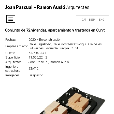
Joan Pascual – Ramon Ausió
Arquitectes
CAT
ESP
ENG
Despacho
Conjunto de 72 viviendas, aparcamiento y trasteros en Cunit
Proyectos
Fechas
2020 – En construcción
Premios
Calle Lligabosc, Calle Montserrat Roig, Calle de les
Emplazamiento
Julivardes i Avenida Europa. Cunit
Noticias
Cliente
KAPUSTA SL
Superfície
11.565,22m2
Contacto
Arquitectos
Joan Pascual, Ramon Ausió
Ingeniero
STATIC
estructura
Imágenes
Despacho