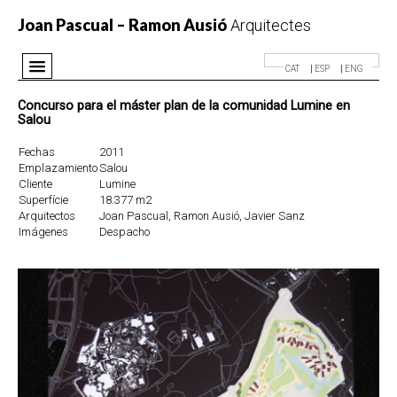
Joan Pascual – Ramon Ausió
Arquitectes
CAT
ESP
ENG
Despacho
Concurso para el máster plan de la comunidad Lumine en
Salou
Proyectos
Fechas
2011
Premios
Emplazamiento
Salou
Noticias
Cliente
Lumine
Superfície
18.377 m2
Contacto
Arquitectos
Joan Pascual, Ramon Ausió, Javier Sanz
Imágenes
Despacho