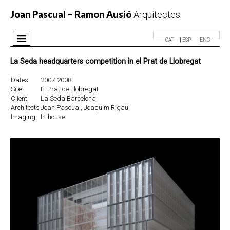
Joan Pascual – Ramon Ausió
Arquitectes
CAT
ESP
ENG
Office
La Seda headquarters competition in el Prat de Llobregat
Projects
Dates
2007-2008
Awards
Site
El Prat de Llobregat
Client
La Seda Barcelona
News
Architects
Joan Pascual, Joaquim Rigau
Imaging
In-house
Contact