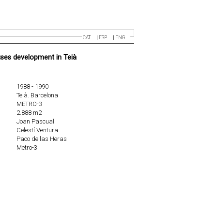
CAT
ESP
ENG
ses development in Teià
1988 - 1990
Teià. Barcelona
METRO-3
2.888 m2
Joan Pascual
Celestí Ventura
Paco de las Heras
Metro-3