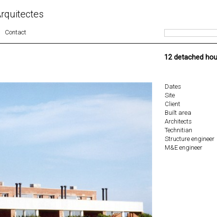
rquitectes
Contact
12 detached hou
Dates
Site
Client
Built area
Architects
Technitian
Structure engineer
M&E engineer